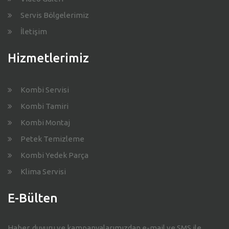
Servis Bölgelerimiz
İletişim
Hizmetlerimiz
Kombi Servisi
Kombi Tamiri
Kombi Montaj
Petek Temizleme
Kombi Yedek Parça
Klima Servisi
E-Bülten
Haber, duyuru ve kampanyalarımızdan e-mail ve SMS ile