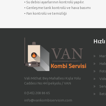
• Su debisi ayarlarının kontrolü yapılır.
• Genleşme tank kontrolü ve hava basımı
• Fan kontrolü ve temizliği
Hızl
Mar
Hab
Foto
Vali Mithat Bey Mahallesi Kışla Yolu
Vide
Caddesi No:44 İpekyolu / VAN
Serv
0 (545) 208 86 65
İlet
info@vankombiservisim.com