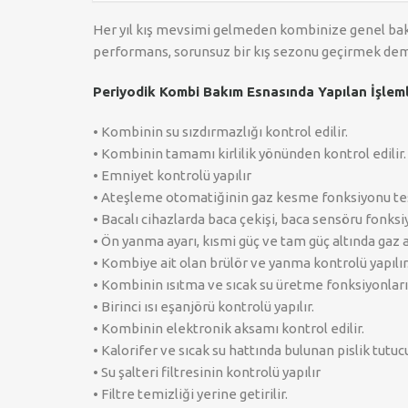
Her yıl kış mevsimi gelmeden kombinize genel bak
performans, sorunsuz bir kış sezonu geçirmek dem
Periyodik Kombi Bakım Esnasında Yapılan İşlem
• Kombinin su sızdırmazlığı kontrol edilir.
• Kombinin tamamı kirlilik yönünden kontrol edilir.
• Emniyet kontrolü yapılır
• Ateşleme otomatiğinin gaz kesme fonksiyonu test
• Bacalı cihazlarda baca çekişi, baca sensöru fonksiy
• Ön yanma ayarı, kısmi güç ve tam güç altında gaz ay
• Kombiye ait olan brülör ve yanma kontrolü yapılır
• Kombinin ısıtma ve sıcak su üretme fonksiyonları 
• Birinci ısı eşanjörü kontrolü yapılır.
• Kombinin elektronik aksamı kontrol edilir.
• Kalorifer ve sıcak su hattında bulunan pislik tutuc
• Su şalteri filtresinin kontrolü yapılır
• Filtre temizliği yerine getirilir.