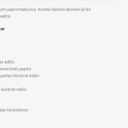
ım yaptırmalısınız. Kombi bakımı demek iyi bir
ektir.
ler
 edilir.
onu testi yapılır.
arları kontrol edilir.
.
kontrol edilir.
ular temizlenir.