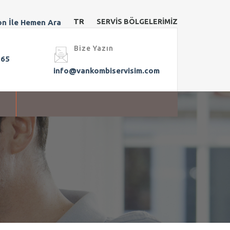
TR
SERVİS BÖLGELERİMİZ
Bize Yazın
 65
info@vankombiservisim.com
M